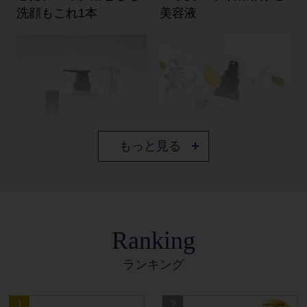
洗顔もこれ1本
美容液
もっと見る
うるおいに満ちて輝
頭皮にも全身にも。嫌
く、カミカの3ステップ
なニオイを徹底消臭
ケア
Ranking
ランキング
1
2