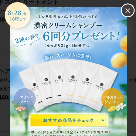
ドスパトリートメント
リームに変わり、温感を感じる新感覚の生トリートメント。
390
円(税込)～
ヘアオイル
繰り返すハイダメージヘアに。さらさらのオイルが髪に触れた
ラルフルーティの香り。
440
2,920
定期購入
円(税込)～
円(税込)～