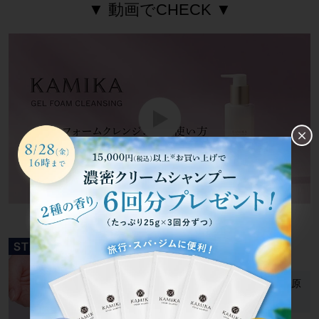
▼ 動画でCHECK ▼
2～3プッシュを手に取る
ジェルが少ないと摩擦・洗い残しの原
因に。