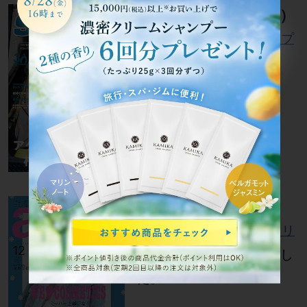
smart（2025年1月号）
KAMIKA クリームシャンプ
ー
が掲載されました。
ar（2024年12月号）
Tricore温感ヘッドスパトリ
ートメント
が掲載されまし
た。