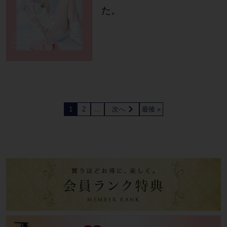
た。
1
2
...
次へ
最後 »