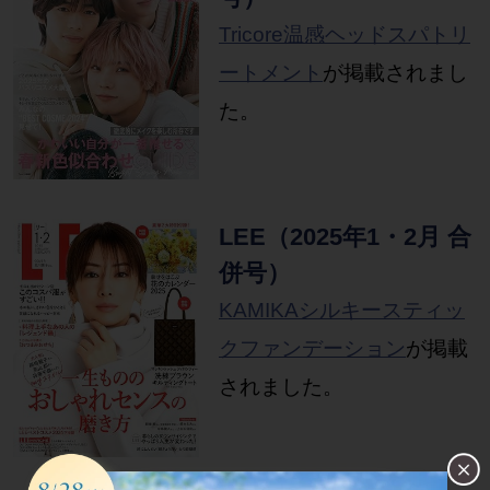
Tricore温感ヘッドスパトリ
ートメント
が掲載されまし
た。
LEE（2025年1・2月 合
併号）
KAMIKAシルキースティッ
クファンデーション
が掲載
されました。