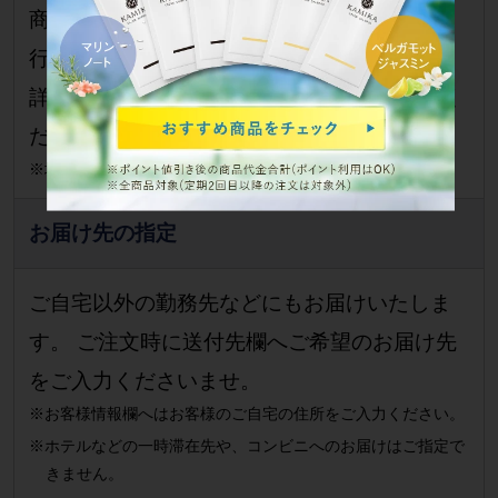
商品のお届けは運送会社
（ヤマト運輸）
が代
行配達いたします。
詳しく
ヤマト運輸のホームページ
をご覧く
ださい。
※場合により、別の配送会社でのお届けとなります。
お届け先の指定
ご自宅以外の勤務先などにもお届けいたしま
す。 ご注文時に送付先欄へご希望のお届け先
をご入力くださいませ。
※お客様情報欄へはお客様のご自宅の住所をご入力ください。
※ホテルなどの一時滞在先や、コンビニへのお届けはご指定で
きません。