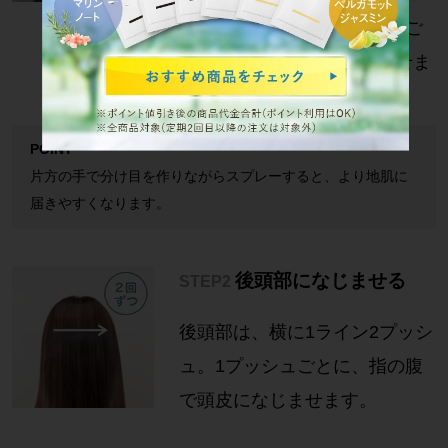
が垂れないよう、1プッシュご
とに指の腹で頭皮になじませま
す。
POINT
片方の手で分け目を作りながらスプレーすると、より地肌に
届きやすくなります。
後頭部になじませる
STEP2
後頭部は、横に1ライン2プッシ
ュ。1プッシュごとに、指の腹
で頭皮になじませます。