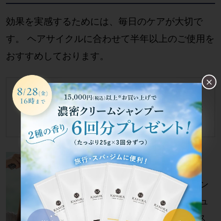
効果を実感するためには、毎日のケアが大切で
す。 ヘアサイクルに合わせて半年以上のご使用を
おすすめしております。
朝晩２回ご使用ください。
朝…スタイリング前
夜…洗髪後、タオルドライ後
1回につき8プッシュ
頭頂部になじませる
STEP1
縦に線を引くように、3ライン
２プッシュずつ、計6プッシュ
スプレーします 。エッセンス