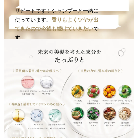
リピートです！シャンプーと一緒に
使っています。
香りもよくツヤが出
てきたので今後も続けていきたい
で
す。
髪を直す時にこの商品を使うように
してます。直しがスムーズでサラサ
ラになります。
クセ、うねりが出て
くる頃には非常に助かり
ます。
湿度の高い日は、髪のまとまりにく
さが悩みでしたが、こちらの商品を
使って
朝スタイリングすると、しっ
かりまとまり
嬉しいです！