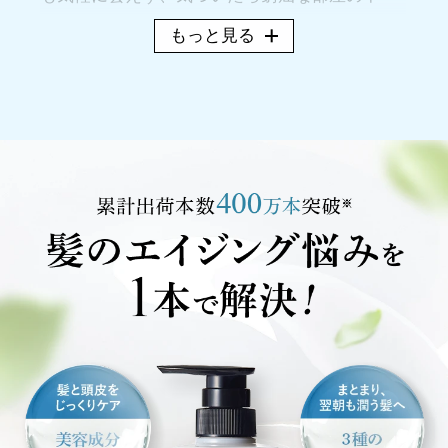
で、頭がいっぱいになっていた時期でした。
もっと見る
窓を開けると風が運んでくる木々が香り、目を
閉じると緑あふれる夏の庭が浮かんできまし
た。 花々が咲き誇る中、気心知れた友人とおし
ゃべり。楽しい風景には紅茶がありました。テ
ィーフローラルは、そんな思い出のワンシーン
を再現した香りです。
慌ただしい日常の中、もやもやとした気持ちが
あったら、ティーフローラルの香りで深呼吸し
てください。大切な人との、素敵なひとときに
連れて行ってくれます。新しい夏の香りを楽し