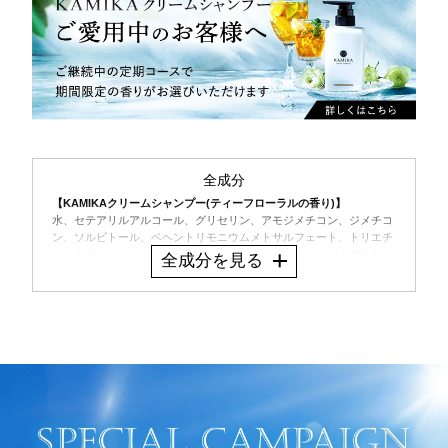
全成分
【KAMIKAクリームシャンプー(ティーフローラルの香り)】
水、セテアリルアルコール、グリセリン、アモジメチコン、ジメチコ
ン、ソルビトール、ベヘントリモニウムメトサルフェート、トリエチ
ルヘキサノイン、セタノール、香料、ベヘントリモニウムクロリド、
全成分を見る
ＰＰＧ－３カプリリルエーテル、加水分解ヒアルロン酸、加水分解ヒ
アルロン酸アルキル（Ｃ１２－１３）グリセリル、ヒアルロン酸ヒド
ロキシプロピルトリモニウム、パルミチン酸エチルヘキシル、イソプ
ロパノール、アミノプロピルジメチコン、ＢＧ、ヒドロキシエチルセ
ルロース、ポリクオタニウム－７、セテス－２０、クエン酸、ペンテ
ト酸５Ｎａ、安息香酸Ｎａ、ＰＥＧ－１１メチルエーテルジメチコ
ン、クエン酸Ｎａ、ＰＰＧ－２ブテス－２、デシルグルコシド、海
塩、ハチミツ、ヒマワリ種子油、アルガニアスピノサ核油、イソステ
アリン酸水添ヒマシ油、スクワラン、メドウフォーム－δ－ラクト
ン、アスコフィルムノドスムエキス、オリーブ油脂肪酸セテアリル、
オリーブ油脂肪酸ソルビタン、リンゴ果実培養細胞エキス、エタノー