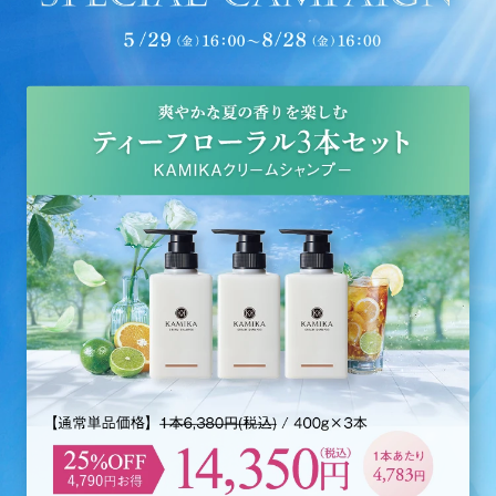
ル、カプリリルグリコール、ポリクオタニウム－５１、ヘマチン、マ
コンブエキス、キサンタンガム、トコフェロール、レシチン、アセチ
ルヘキサペプチド－１、ニンニク根エキス、ローマカミツレ花エキ
ス、ゴボウ根エキス、アルニカ花エキス、セイヨウキズタ葉／茎エキ
ス、オドリコソウ花／葉／茎エキス、オランダガラシ葉／茎エキス、
セイヨウアカマツ球果エキス、ローズマリー葉エキス、フェノキシエ
タノール、メントール
※記載は2026年5月現在のものです。リニューアル等によりパッケージ仕様・処方等
が予告なく変更になる場合がございます。