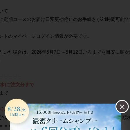
いて
に定期コースのお届け日変更や停止のお手続きが24時間可能で
ントのマイページログイン情報が必要です。
いた場合は、2026年5月7日～5月12日ごろまでを目安に順
。
＝＝＝＝＝
(水)ご注文分まで
0まで
木)より順次
6日(水)の間にいただいた新規のご注文は、2026年5月7日(木)よ
＝＝＝＝＝