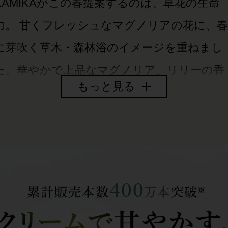
KAMIKAがこの春提案するのは、草花の生命
力。 甘くフレッシュなマグノリアの花に、春
に芽吹く草木・森林浴のイメージを重ねまし
た。華やかで上品なマグノリア、リリーの香
もっと見る
りを中心に白いお花のエキスを贅沢に何種類
も入れています。 マグノリアガーデンは、
に取った瞬間は青々とした草木の香り、体温
馴染ませると柔らかなお花の香りが広がりシ
ャンプー前後で香りの印象が大きく変わりま
す。気品と爽やかさを兼ね備えた香りは、暖
かな春にさりげなく纏うのにぴったりです。